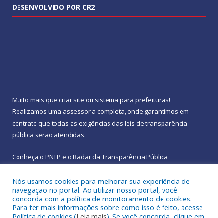
DESENVOLVIDO POR CR2
Muito mais que
criar site
ou
sistema para prefeituras
!
Realizamos uma
assessoria
completa, onde garantimos em
contrato que todas as exigências das
leis de transparência
pública
serão atendidas.
Conheça o
PNTP
e o
Radar da Transparência Pública
Nós usamos cookies para melhorar sua experiência de
navegação no portal. Ao utilizar nosso portal, você
concorda com a política de monitoramento de cookies.
Para ter mais informações sobre como isso é feito, acesse
Todos os direitos reservados a Prefeitura Municipal de
Política de cookies (
Leia mais
). Se você concorda, clique em
Rebouças.