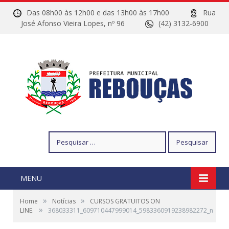
Das 08h00 às 12h00 e das 13h00 às 17h00
Rua
José Afonso Vieira Lopes, nº 96
(42) 3132-6900
Pesquisar
por:
MENU
»
»
Home
Notícias
CURSOS GRATUITOS ON
»
LINE.
368033311_609710447999014_5983360919238982272_n