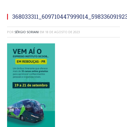
368033311_609710447999014_59833609192
POR
SÉRGIO SORIANI
EM
18 DE AGOSTO DE 2023