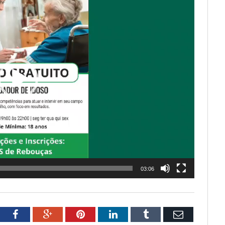
03:06
tter
Facebook
Google+
Pinterest
LinkedIn
Tumblr
Email