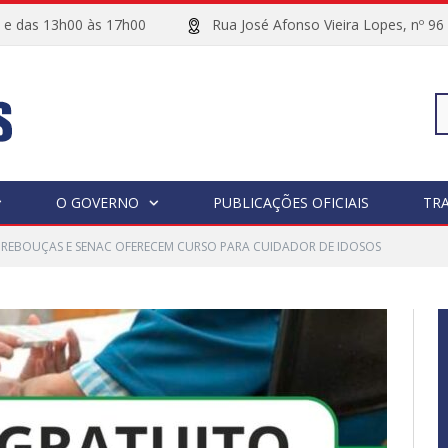
00 e das 13h00 às 17h00
Rua José Afonso Vieira Lopes, 
Pe
O GOVERNO
PUBLICAÇÕES OFICIAIS
TR
 REBOUÇAS E SENAC OFERECEM CURSO PARA CUIDADOR DE IDOSOS
po