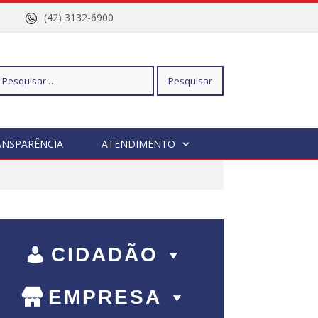
nº 96
(42) 3132-6900
squisar
ANSPARÊNCIA
ATENDIMENTO
r:
CIDADÃO
EMPRESA