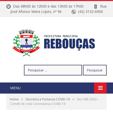
Das 08h00 às 12h00 e das 13h00 às 17h00
Rua
José Afonso Vieira Lopes, nº 96
(42) 3132-6900
Pesquisar
por:
MENU
»
»
Home
Decretos e Portarias COVID-19
Dec 045-2020 –
Comitê de crise Coronavirus COVID-19