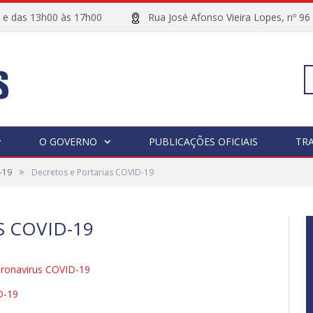
00 e das 13h00 às 17h00
Rua José Afonso Vieira Lopes, 
Pe
O GOVERNO
PUBLICAÇÕES OFICIAIS
TR
»
-19
Decretos e Portarias COVID-19
po
 COVID-19
ronavirus COVID-19
D-19