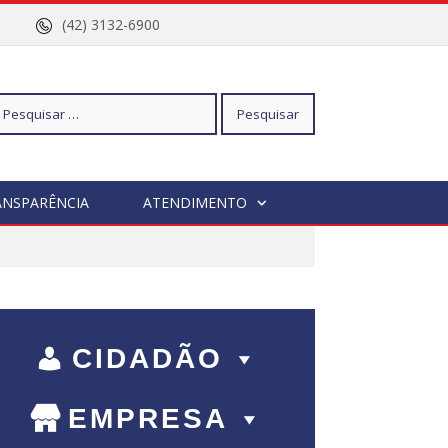
nº 96
(42) 3132-6900
squisar
ANSPARÊNCIA
ATENDIMENTO
r:
CIDADÃO
EMPRESA