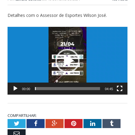
Detalhes com o Assessor de Esportes Wilson José.
Tocador
de
vídeo
00:00
04:45
COMPARTILHAR:
Twitter
Facebook
Google+
Pinterest
LinkedIn
Tumblr
Email