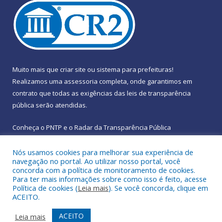
Muito mais que
criar site
ou
sistema para prefeituras
!
Realizamos uma
assessoria
completa, onde garantimos em
contrato que todas as exigências das
leis de transparência
pública
serão atendidas.
Conheça o
PNTP
e o
Radar da Transparência Pública
Nós usamos cookies para melhorar sua experiência de
navegação no portal. Ao utilizar nosso portal, você
concorda com a política de monitoramento de cookies.
Para ter mais informações sobre como isso é feito, acesse
Todos os direitos reservados a Prefeitura Municipal de
Política de cookies (
Leia mais
). Se você concorda, clique em
Rebouças.
ACEITO.
Mapa do Site
Acessar Área Administrativa
ACEITO
Leia mais
Acessar Webmail