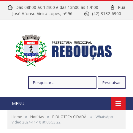
Das 08h00 às 12h00 e das 13h00 às 17h00
Rua
José Afonso Vieira Lopes, nº 96
(42) 3132-6900
Pesquisar
por:
MENU
»
»
»
Home
Notícias
BIBLIOTECA CIDADÃ.
WhatsApp
Video 2024-11-18 at 08.53.22