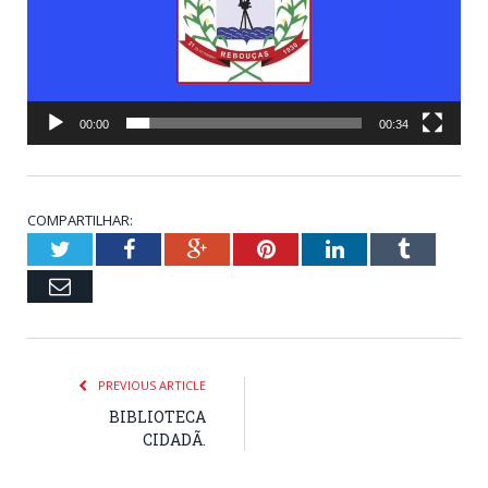
00:00
00:34
COMPARTILHAR:
Twitter
Facebook
Google+
Pinterest
LinkedIn
Tumblr
Email
PREVIOUS ARTICLE
BIBLIOTECA
CIDADÃ.