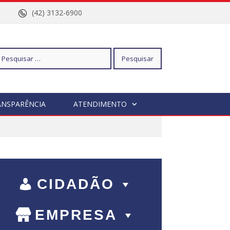
nº 96
(42) 3132-6900
squisar
ANSPARÊNCIA
ATENDIMENTO
r:
CIDADÃO
EMPRESA