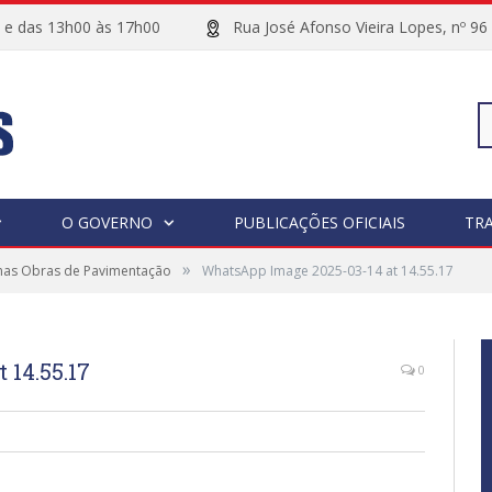
00 e das 13h00 às 17h00
Rua José Afonso Vieira Lopes, 
Pe
O GOVERNO
PUBLICAÇÕES OFICIAIS
TR
»
nas Obras de Pavimentação
WhatsApp Image 2025-03-14 at 14.55.17
po
 14.55.17
0