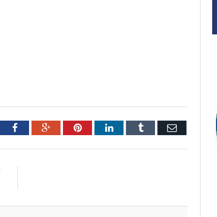
tter
Facebook
Google+
Pinterest
LinkedIn
Tumblr
Email
E
o