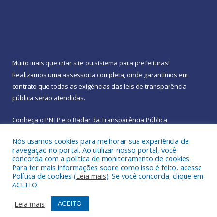
Muito mais que
criar site
ou
sistema para prefeituras
!
Realizamos uma
assessoria
completa, onde garantimos em
contrato que todas as exigências das
leis de transparência
pública
serão atendidas.
Conheça o
PNTP
e o
Radar da Transparência Pública
Nós usamos cookies para melhorar sua experiência de
navegação no portal. Ao utilizar nosso portal, você
concorda com a política de monitoramento de cookies.
Para ter mais informações sobre como isso é feito, acesse
Todos os direitos reservados a Prefeitura Municipal de
Política de cookies (
Leia mais
). Se você concorda, clique em
Rebouças.
ACEITO.
Mapa do Site
Acessar Área Administrativa
ACEITO
Leia mais
Acessar Webmail