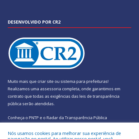
DESENVOLVIDO POR CR2
Muito mais que
criar site
ou
sistema para prefeituras
!
Realizamos uma
assessoria
completa, onde garantimos em
contrato que todas as exigências das
leis de transparência
pública
serão atendidas.
Conheça o
PNTP
e o
Radar da Transparência Pública
Nós usamos cookies para melhorar sua experiência de
navegação no portal. Ao utilizar nosso portal, você