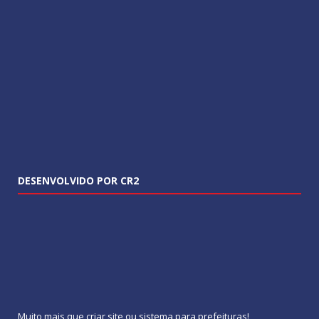
DESENVOLVIDO POR CR2
Muito mais que
criar site
ou
sistema para prefeituras
!