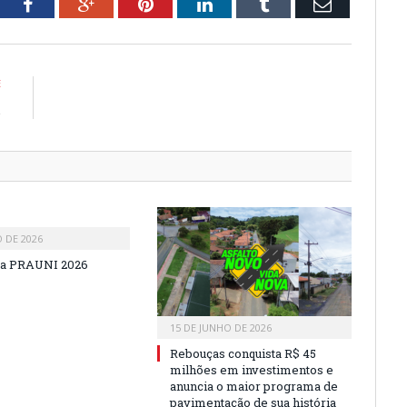
tter
Facebook
Google+
Pinterest
LinkedIn
Tumblr
Email
E
.
O DE 2026
a PRAUNI 2026
15 DE JUNHO DE 2026
Rebouças conquista R$ 45
milhões em investimentos e
anuncia o maior programa de
pavimentação de sua história