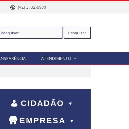
nº 96
(42) 3132-6900
squisar
ANSPARÊNCIA
ATENDIMENTO
r:
CIDADÃO
EMPRESA