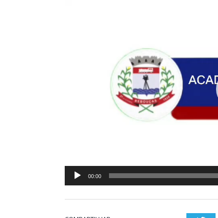
de
vídeo
00:00