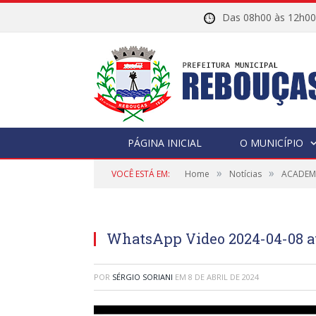
Das 08h00 às 12h
PÁGINA INICIAL
O MUNICÍPIO
»
»
VOCÊ ESTÁ EM:
Home
Notícias
ACADEMI
WhatsApp Video 2024-04-08 at
POR
SÉRGIO SORIANI
EM
8 DE ABRIL DE 2024
Tocador