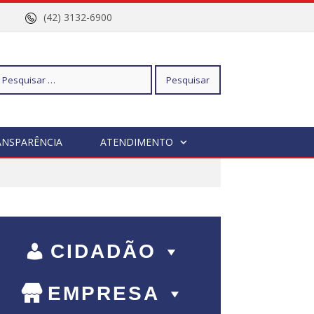
nº 96
(42) 3132-6900
squisar
ANSPARÊNCIA
ATENDIMENTO
r:
CIDADÃO
EMPRESA