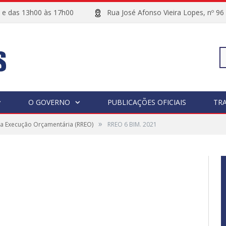
00 e das 13h00 às 17h00
Rua José Afonso Vieira Lopes, 
Pe
O GOVERNO
PUBLICAÇÕES OFICIAIS
TR
»
da Execução Orçamentária (RREO)
RREO 6 BIM. 2021
po