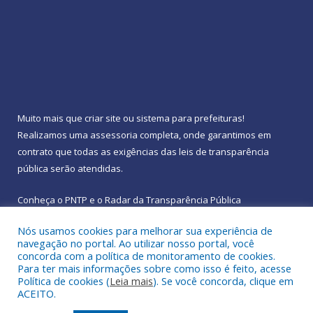
Muito mais que
criar site
ou
sistema para prefeituras
!
Realizamos uma
assessoria
completa, onde garantimos em
contrato que todas as exigências das
leis de transparência
pública
serão atendidas.
Conheça o
PNTP
e o
Radar da Transparência Pública
Nós usamos cookies para melhorar sua experiência de
navegação no portal. Ao utilizar nosso portal, você
concorda com a política de monitoramento de cookies.
Para ter mais informações sobre como isso é feito, acesse
Todos os direitos reservados a Prefeitura Municipal de
Política de cookies (
Leia mais
). Se você concorda, clique em
Rebouças.
ACEITO.