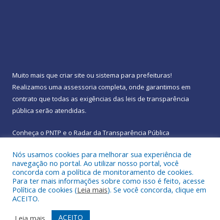
Muito mais que
criar site
ou
sistema para prefeituras
!
Realizamos uma
assessoria
completa, onde garantimos em
contrato que todas as exigências das
leis de transparência
pública
serão atendidas.
Conheça o
PNTP
e o
Radar da Transparência Pública
Nós usamos cookies para melhorar sua experiência de
navegação no portal. Ao utilizar nosso portal, você
concorda com a política de monitoramento de cookies.
Para ter mais informações sobre como isso é feito, acesse
Todos os direitos reservados a Prefeitura Municipal de
Política de cookies (
Leia mais
). Se você concorda, clique em
Rebouças.
ACEITO.
Mapa do Site
Acessar Área Administrativa
ACEITO
Leia mais