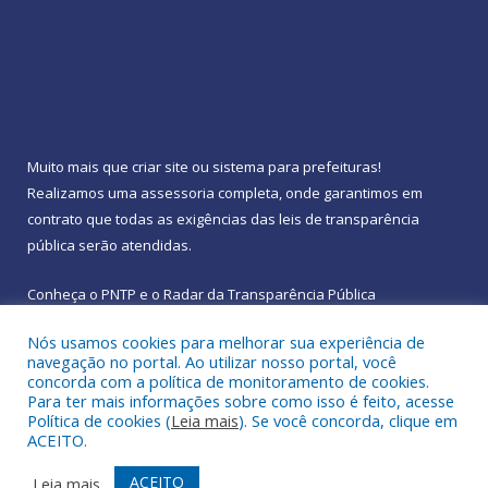
Muito mais que
criar site
ou
sistema para prefeituras
!
Realizamos uma
assessoria
completa, onde garantimos em
contrato que todas as exigências das
leis de transparência
pública
serão atendidas.
Conheça o
PNTP
e o
Radar da Transparência Pública
Nós usamos cookies para melhorar sua experiência de
navegação no portal. Ao utilizar nosso portal, você
concorda com a política de monitoramento de cookies.
Para ter mais informações sobre como isso é feito, acesse
Todos os direitos reservados a Prefeitura Municipal de
Política de cookies (
Leia mais
). Se você concorda, clique em
Rebouças.
ACEITO.
Mapa do Site
Acessar Área Administrativa
ACEITO
Leia mais