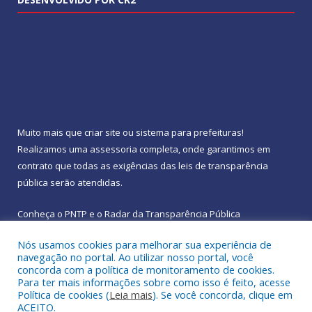
Muito mais que
criar site
ou
sistema para prefeituras
!
Realizamos uma
assessoria
completa, onde garantimos em
contrato que todas as exigências das
leis de transparência
pública
serão atendidas.
Conheça o
PNTP
e o
Radar da Transparência Pública
Nós usamos cookies para melhorar sua experiência de
navegação no portal. Ao utilizar nosso portal, você
concorda com a política de monitoramento de cookies.
Para ter mais informações sobre como isso é feito, acesse
Todos os direitos reservados a Prefeitura Municipal de
Política de cookies (
Leia mais
). Se você concorda, clique em
Rebouças.
ACEITO.