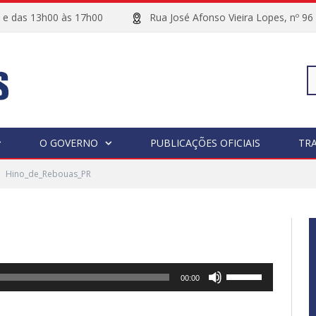
00 e das 13h00 às 17h00
Rua José Afonso Vieira Lopes, 
Pe
O GOVERNO
PUBLICAÇÕES OFICIAIS
TR
Hino_de_Rebouas_PR
po
Use
00:00
as
setas