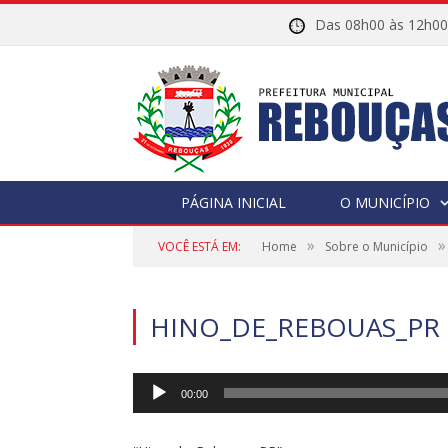
Das 08h00 às 12h
PÁGINA INICIAL
O MUNICÍPIO
»
»
VOCÊ ESTÁ EM:
Home
Sobre o Município
HINO_DE_REBOUAS_PR
Tocador
00:00
de
áudio