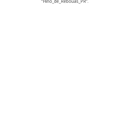
“Hino_de_Rebouas_PR”.