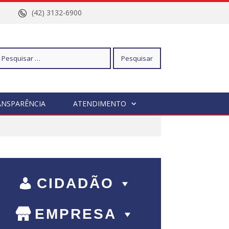
nº 96
(42) 3132-6900
squisar
ANSPARÊNCIA
ATENDIMENTO
r:
CIDADÃO
EMPRESA