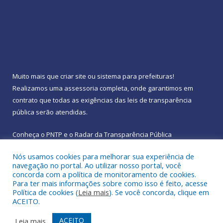
Muito mais que
criar site
ou
sistema para prefeituras
!
Realizamos uma
assessoria
completa, onde garantimos em
contrato que todas as exigências das
leis de transparência
pública
serão atendidas.
Conheça o
PNTP
e o
Radar da Transparência Pública
Nós usamos cookies para melhorar sua experiência de
navegação no portal. Ao utilizar nosso portal, você
concorda com a política de monitoramento de cookies.
Para ter mais informações sobre como isso é feito, acesse
Todos os direitos reservados a Prefeitura Municipal de
Política de cookies (
Leia mais
). Se você concorda, clique em
Rebouças.
ACEITO.
Mapa do Site
Acessar Área Administrativa
ACEITO
Leia mais