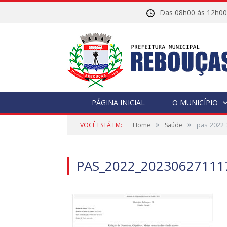
Das 08h00 às 12h
PÁGINA INICIAL
O MUNICÍPIO
»
»
VOCÊ ESTÁ EM:
Home
Saúde
pas_2022
PAS_2022_20230627111