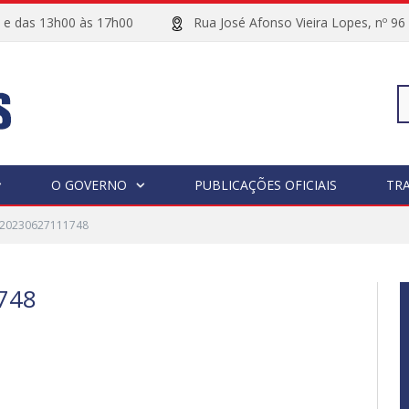
00 e das 13h00 às 17h00
Rua José Afonso Vieira Lopes, 
Pe
O GOVERNO
PUBLICAÇÕES OFICIAIS
TR
_20230627111748
po
748