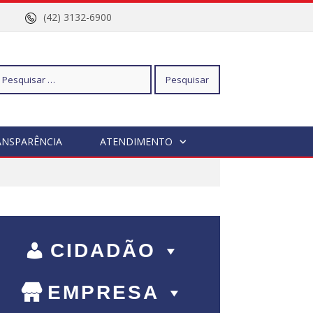
nº 96
(42) 3132-6900
squisar
ANSPARÊNCIA
ATENDIMENTO
r:
CIDADÃO
EMPRESA