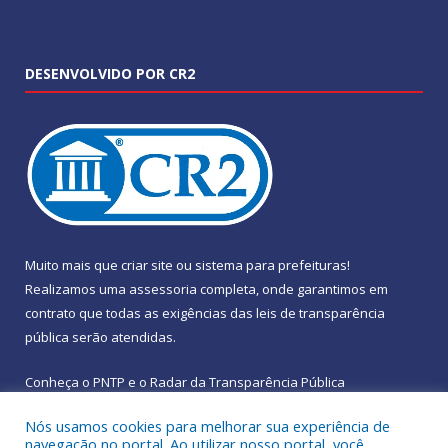
DESENVOLVIDO POR CR2
Muito mais que
criar site
ou
sistema para prefeituras
!
Realizamos uma
assessoria
completa, onde garantimos em
contrato que todas as exigências das
leis de transparência
pública
serão atendidas.
Conheça o
PNTP
e o
Radar da Transparência Pública
Nós usamos cookies para melhorar sua experiência de
navegação no portal. Ao utilizar nosso portal, você