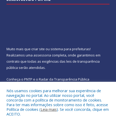
Muito mais que
criar site
ou
sistema para prefeituras
!
Realizamos uma
assessoria
completa, onde garantimos em
contrato que todas as exigências das
leis de transparência
pública
serão atendidas.
Conheça o
PNTP
e o
Radar da Transparência Pública
Nós usamos cookies para melhorar sua experiência de
navegação no portal. Ao utilizar nosso portal, você
concorda com a política de monitoramento de cookies.
Para ter mais informações sobre como isso é feito, acesse
Todos os direitos reservados a Prefeitura Municipal de
Política de cookies (
Leia mais
). Se você concorda, clique em
Rebouças.
ACEITO.