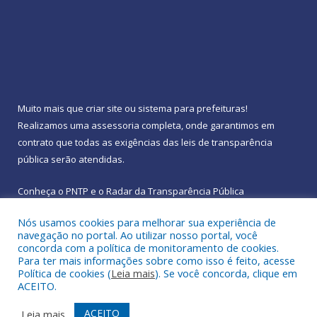
Muito mais que
criar site
ou
sistema para prefeituras
!
Realizamos uma
assessoria
completa, onde garantimos em
contrato que todas as exigências das
leis de transparência
pública
serão atendidas.
Conheça o
PNTP
e o
Radar da Transparência Pública
Nós usamos cookies para melhorar sua experiência de
navegação no portal. Ao utilizar nosso portal, você
concorda com a política de monitoramento de cookies.
Para ter mais informações sobre como isso é feito, acesse
Todos os direitos reservados a Prefeitura Municipal de
Política de cookies (
Leia mais
). Se você concorda, clique em
Rebouças.
ACEITO.
Mapa do Site
Acessar Área Administrativa
ACEITO
Leia mais