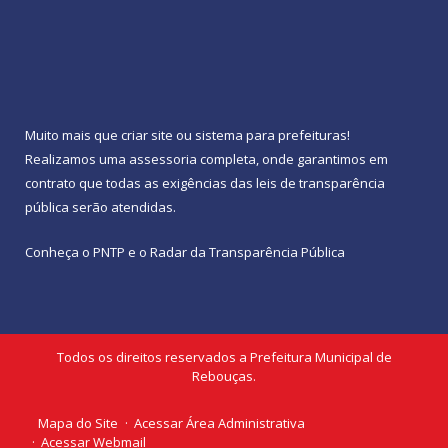
Muito mais que
criar site
ou
sistema para prefeituras
!
Realizamos uma
assessoria
completa, onde garantimos em
contrato que todas as exigências das
leis de transparência
pública
serão atendidas.
Conheça o
PNTP
e o
Radar da Transparência Pública
Todos os direitos reservados a Prefeitura Municipal de
Rebouças.
Mapa do Site
Acessar Área Administrativa
Acessar Webmail