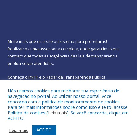
Muito mais que
criar site
ou
sistema para prefeituras
!
Realizamos uma
assessoria
completa, onde garantimos em
contrato que todas as exigências das
leis de transparência
pública
serão atendidas.
Conheça o
PNTP
e o
Radar da Transparência Pública
Nós usamos cookies para melhorar sua experiência de
navegação no portal. Ao utilizar nosso portal, você
concorda com a política de monitoramento de cookies.
Para ter mais informações sobre como isso é feito, acesse
Todos os direitos reservados a Prefeitura Municipal de
Política de cookies (
Leia mais
). Se você concorda, clique em
Rebouças.
ACEITO.
Mapa do Site
Acessar Área Administrativa
ACEITO
Leia mais
Acessar Webmail