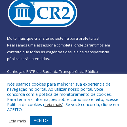
Muito mais que
criar site
ou
sistema para prefeituras
!
Realizamos uma
assessoria
completa, onde garantimos em
contrato que todas as exigências das
leis de transparência
pública
serão atendidas.
Conheça o
PNTP
e o
Radar da Transparência Pública
Nós usamos cookies para melhorar sua experiência de
navegação no portal. Ao utilizar nosso portal, você
concorda com a política de monitoramento de cookies.
Para ter mais informações sobre como isso é feito, acesse
Todos os direitos reservados a Prefeitura Municipal de
Política de cookies (
Leia mais
). Se você concorda, clique em
Rebouças.
ACEITO.
Mapa do Site
Acessar Área Administrativa
ACEITO
Leia mais
Acessar Webmail