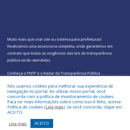
Muito mais que
criar site
ou
sistema para prefeituras
!
Realizamos uma
assessoria
completa, onde garantimos em
contrato que todas as exigências das
leis de transparência
pública
serão atendidas.
Conheça o
PNTP
e o
Radar da Transparência Pública
Nós usamos cookies para melhorar sua experiência de
navegação no portal. Ao utilizar nosso portal, você
concorda com a política de monitoramento de cookies.
Para ter mais informações sobre como isso é feito, acesse
Todos os direitos reservados a Prefeitura Municipal de
Política de cookies (
Leia mais
). Se você concorda, clique em
Rebouças.
ACEITO.
Mapa do Site
Acessar Área Administrativa
ACEITO
Leia mais
Acessar Webmail