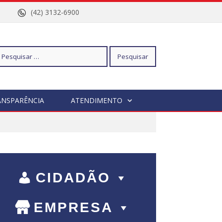
nº 96
(42) 3132-6900
squisar
ANSPARÊNCIA
ATENDIMENTO
r:
CIDADÃO
EMPRESA