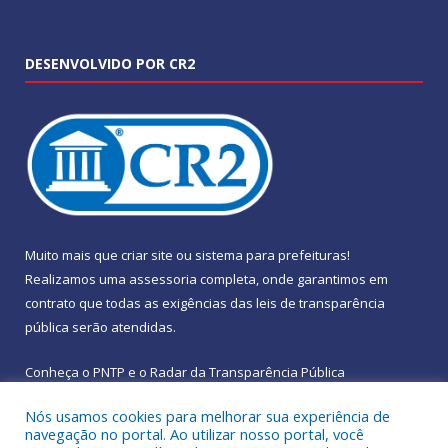
DESENVOLVIDO POR CR2
Muito mais que
criar site
ou
sistema para prefeituras
!
Realizamos uma
assessoria
completa, onde garantimos em
contrato que todas as exigências das
leis de transparência
pública
serão atendidas.
Conheça o
PNTP
e o
Radar da Transparência Pública
Nós usamos cookies para melhorar sua experiência de
navegação no portal. Ao utilizar nosso portal, você