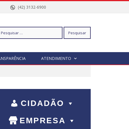
nº 96
(42) 3132-6900
squisar
ANSPARÊNCIA
ATENDIMENTO
r:
CIDADÃO
EMPRESA