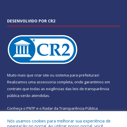
DESENVOLVIDO POR CR2
Muito mais que
criar site
ou
sistema para prefeituras
!
Realizamos uma
assessoria
completa, onde garantimos em
contrato que todas as exigências das
leis de transparência
pública
serão atendidas.
Conheça o
PNTP
e o
Radar da Transparência Pública
Nós usamos cookies para melhorar sua experiência de
navegação no portal. Ao utilizar nosso portal, você