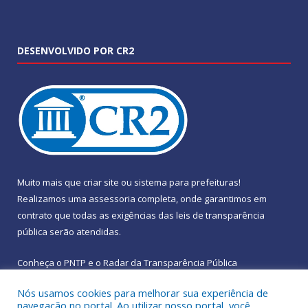
DESENVOLVIDO POR CR2
Muito mais que
criar site
ou
sistema para prefeituras
!
Realizamos uma
assessoria
completa, onde garantimos em
contrato que todas as exigências das
leis de transparência
pública
serão atendidas.
Conheça o
PNTP
e o
Radar da Transparência Pública
Nós usamos cookies para melhorar sua experiência de
navegação no portal. Ao utilizar nosso portal, você