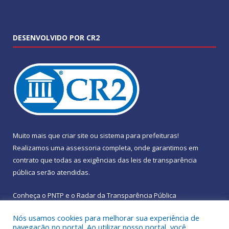
DESENVOLVIDO POR CR2
Muito mais que
criar site
ou
sistema para prefeituras
!
Realizamos uma
assessoria
completa, onde garantimos em
contrato que todas as exigências das
leis de transparência
pública
serão atendidas.
Conheça o
PNTP
e o
Radar da Transparência Pública
Nós usamos cookies para melhorar sua experiência de
navegação no portal. Ao utilizar nosso portal, você