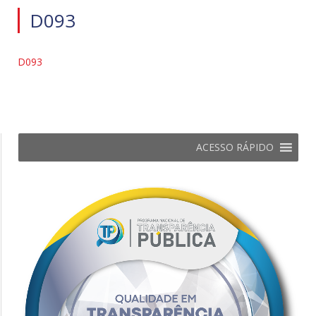
D093
D093
ACESSO RÁPIDO