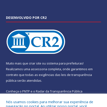
DESENVOLVIDO POR CR2
Muito mais que
criar site
ou
sistema para prefeituras
!
Realizamos uma
assessoria
completa, onde garantimos em
contrato que todas as exigências das
leis de transparência
pública
serão atendidas.
Conheça o
PNTP
e o
Radar da Transparência Pública
Nós usamos cookies para melhorar sua experiência de
navegação no portal. Ao utilizar nosso portal, você