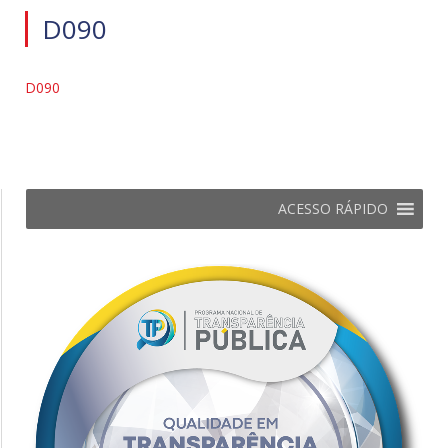
D090
D090
ACESSO RÁPIDO