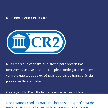
DESENVOLVIDO POR CR2
Muito mais que
criar site
ou
sistema para prefeituras
!
Realizamos uma
assessoria
completa, onde garantimos em
contrato que todas as exigências das
leis de transparência
pública
serão atendidas.
Conheça o
PNTP
e o
Radar da Transparência Pública
Nós usamos cookies para melhorar sua experiência de
navegação no portal. Ao utilizar nosso portal, você