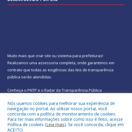
Muito mais que
criar site
ou
sistema para prefeituras
!
Realizamos uma
assessoria
completa, onde garantimos em
contrato que todas as exigências das
leis de transparência
pública
serão atendidas.
Conheça o
PNTP
e o
Radar da Transparência Pública
Nós usamos cookies para melhorar sua experiência de
navegação no portal. Ao utilizar nosso portal, você
concorda com a política de monitoramento de cookies.
Para ter mais informações sobre como isso é feito, acesse
Todos os direitos reservados a Prefeitura Municipal de
Política de cookies (
Leia mais
). Se você concorda, clique em
Rebouças.
ACEITO.