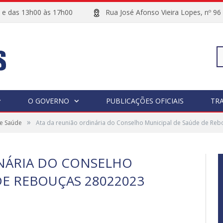
00 e das 13h00 às 17h00
Rua José Afonso Vieira Lopes, 
Pe
O GOVERNO
PUBLICAÇÕES OFICIAIS
TR
»
de Saúde
Ata da reunião ordinária do Conselho Municipal de Saúde de Re
po
NÁRIA DO CONSELHO
DE REBOUÇAS 28022023