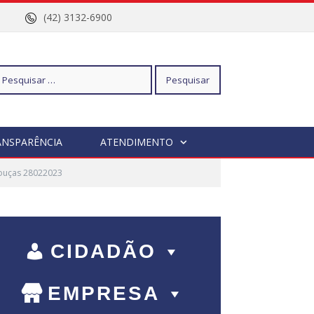
nº 96
(42) 3132-6900
squisar
ANSPARÊNCIA
ATENDIMENTO
bouças 28022023
r:
CIDADÃO
EMPRESA