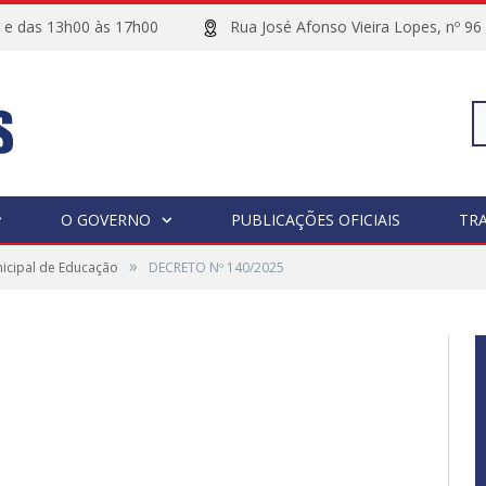
00 e das 13h00 às 17h00
Rua José Afonso Vieira Lopes, 
Pe
O GOVERNO
PUBLICAÇÕES OFICIAIS
TR
»
icipal de Educação
DECRETO Nº 140/2025
po