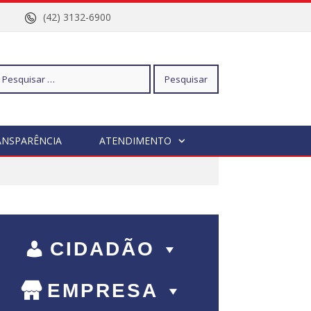
nº 96
(42) 3132-6900
squisar
ANSPARÊNCIA
ATENDIMENTO
r:
CIDADÃO
EMPRESA