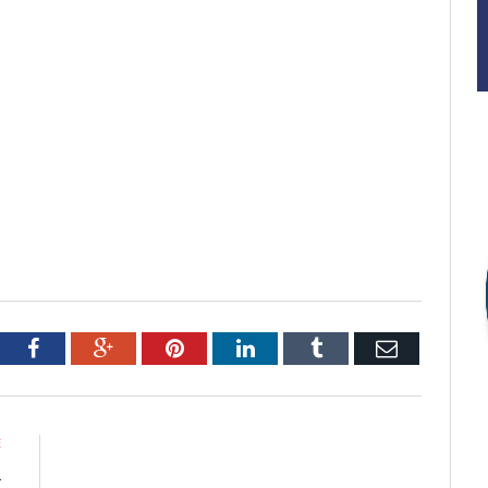
tter
Facebook
Google+
Pinterest
LinkedIn
Tumblr
Email
E
A