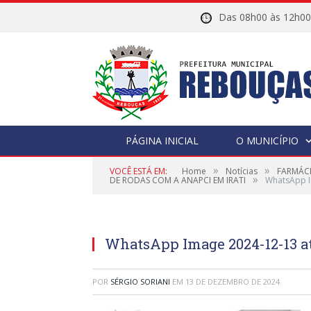
Das 08h00 às 12h
PÁGINA INICIAL
O MUNICÍPIO
»
»
VOCÊ ESTÁ EM:
Home
Notícias
FARMÁCI
»
DE RODAS COM A ANAPCI EM IRATI
WhatsApp I
WhatsApp Image 2024-12-13 at 
POR
SÉRGIO SORIANI
EM
13 DE DEZEMBRO DE 2024