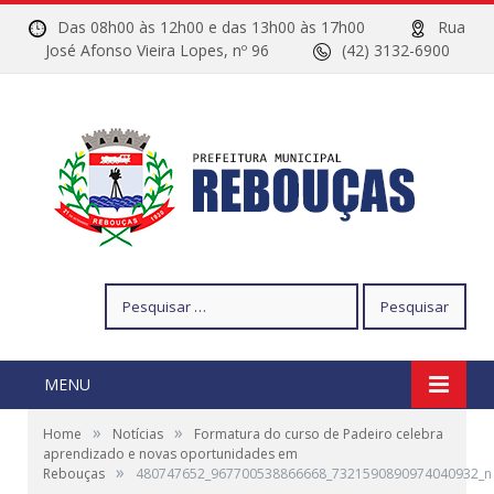
Das 08h00 às 12h00 e das 13h00 às 17h00
Rua
José Afonso Vieira Lopes, nº 96
(42) 3132-6900
Pesquisar
por:
MENU
»
»
Home
Notícias
Formatura do curso de Padeiro celebra
aprendizado e novas oportunidades em
»
Rebouças
480747652_967700538866668_7321590890974040932_n