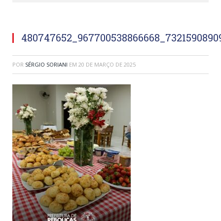
480747652_967700538866668_7321590890
POR
SÉRGIO SORIANI
EM
20 DE MARÇO DE 2025