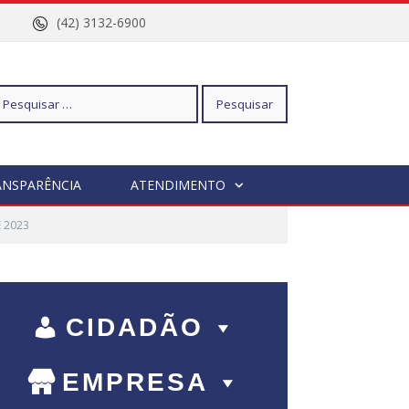
nº 96
(42) 3132-6900
squisar
ANSPARÊNCIA
ATENDIMENTO
 2023
r:
CIDADÃO
EMPRESA