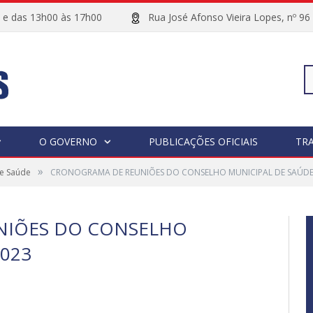
00 e das 13h00 às 17h00
Rua José Afonso Vieira Lopes, 
Pe
O GOVERNO
PUBLICAÇÕES OFICIAIS
TR
»
de Saúde
CRONOGRAMA DE REUNIÕES DO CONSELHO MUNICIPAL DE SAÚDE
po
NIÕES DO CONSELHO
2023