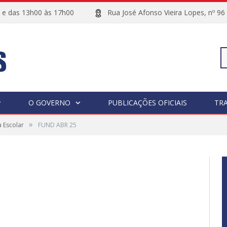
00 e das 13h00 às 17h00
Rua José Afonso Vieira Lopes, 
Pe
O GOVERNO
PUBLICAÇÕES OFICIAIS
TR
»
 Escolar
FUND ABR 25
po