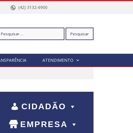
nº 96
(42) 3132-6900
squisar
ANSPARÊNCIA
ATENDIMENTO
r:
CIDADÃO
EMPRESA