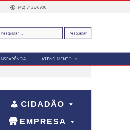
nº 96
(42) 3132-6900
squisar
ANSPARÊNCIA
ATENDIMENTO
r:
CIDADÃO
EMPRESA