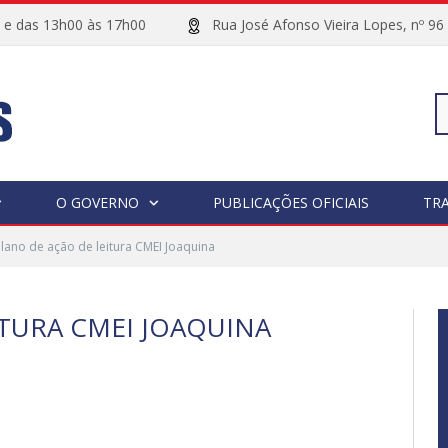
00 e das 13h00 às 17h00
Rua José Afonso Vieira Lopes, 
Pe
O GOVERNO
PUBLICAÇÕES OFICIAIS
TR
lano de ação de leitura CMEI Joaquina
po
ITURA CMEI JOAQUINA