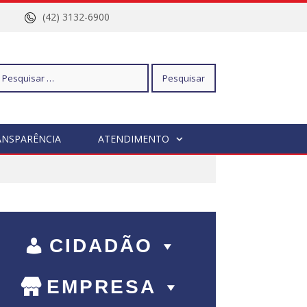
nº 96
(42) 3132-6900
squisar
ANSPARÊNCIA
ATENDIMENTO
r:
CIDADÃO
EMPRESA