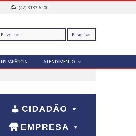
nº 96
(42) 3132-6900
squisar
ANSPARÊNCIA
ATENDIMENTO
r:
CIDADÃO
EMPRESA