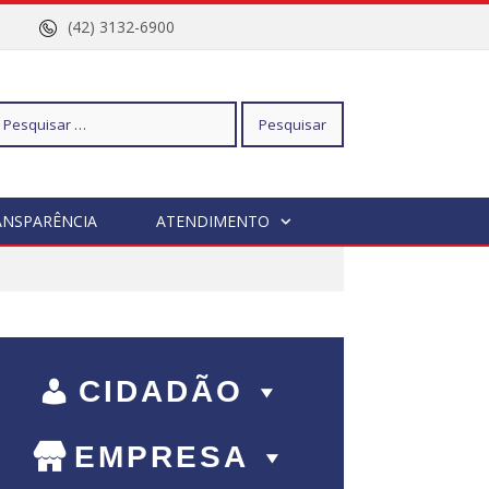
nº 96
(42) 3132-6900
squisar
ANSPARÊNCIA
ATENDIMENTO
r:
CIDADÃO
EMPRESA