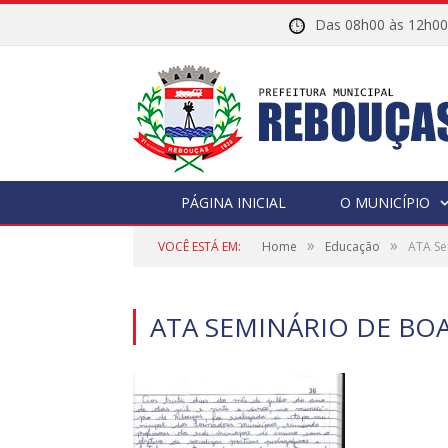
Das 08h00 às 12h
PÁGINA INICIAL
O MUNICÍPIO
»
»
VOCÊ ESTÁ EM:
Home
Educação
ATA Se
ATA SEMINÁRIO DE BO