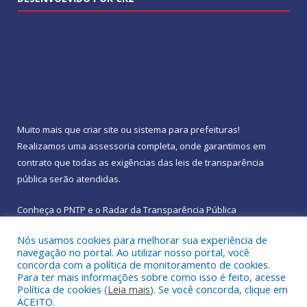
Muito mais que
criar site
ou
sistema para prefeituras
!
Realizamos uma
assessoria
completa, onde garantimos em
contrato que todas as exigências das
leis de transparência
pública
serão atendidas.
Conheça o
PNTP
e o
Radar da Transparência Pública
Nós usamos cookies para melhorar sua experiência de
navegação no portal. Ao utilizar nosso portal, você
concorda com a política de monitoramento de cookies.
Para ter mais informações sobre como isso é feito, acesse
Todos os direitos reservados a Prefeitura Municipal de
Política de cookies (
Leia mais
). Se você concorda, clique em
Rebouças.
ACEITO.