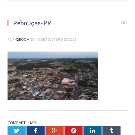
Rebouças-PR
0
POR
42ROOM
EM
13 DE FEVEREIRO DE 2026
COMPARTILHAR:
Twitter
Facebook
Google+
Pinterest
LinkedIn
Tumblr